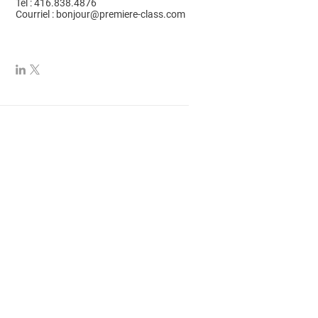
Tél : 416.838.4876
Courriel :
bonjour@premiere-class.com