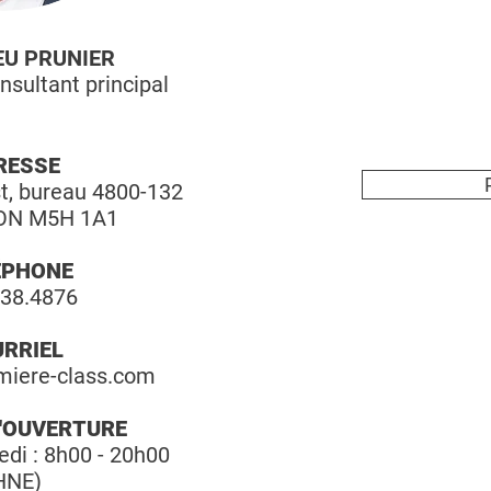
U PRUNIER
nsultant principal
RESSE
st, bureau 4800-132
 ON M5H 1A1
ÉPHONE
838.4876
RRIEL
miere-class.com
'OUVERTURE
edi : 8h00 - 20h00
HNE)