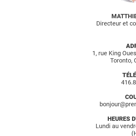
MATTHIE
Directeur et co
AD
1, rue King Oue
Toronto,
TÉL
416.
COU
bonjour@pre
HEURES D
Lundi au vendr
(